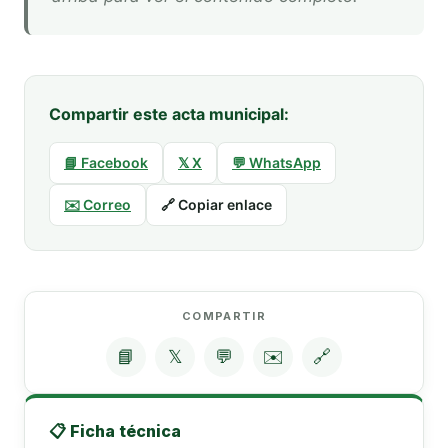
Compartir este acta municipal:
📘 Facebook
𝕏 X
💬 WhatsApp
✉️ Correo
🔗 Copiar enlace
COMPARTIR
📘
𝕏
💬
✉️
🔗
📋 Ficha técnica