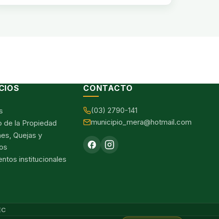
CIOS
CONTACTO
(03) 2790-141
s
municipio_mera@hotmail.com
o de la Propiedad
nes, Quejas y
os
tos institucionales
EC