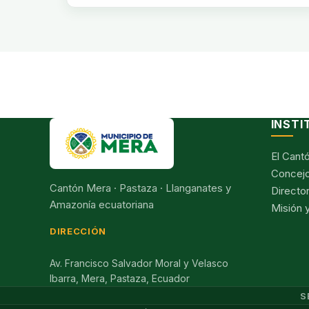
INSTI
El Cant
Concejo
Cantón Mera · Pastaza · Llanganates y
Director
Amazonía ecuatoriana
Misión y
DIRECCIÓN
Av. Francisco Salvador Moral y Velasco
Ibarra, Mera, Pastaza, Ecuador
S