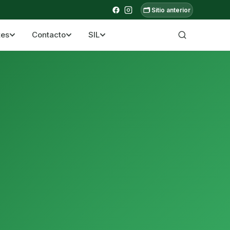
🗂️ Sitio anterior
tes
Contacto
SIL
a ecuatoriana