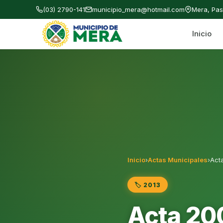
(03) 2790-141
municipio_mera@hotmail.com
Mera, Pa
Inicio
Gobierno Autónomo Descentralizado Municipal
Inicio
›
Actas Municipales
›
Acta
🏷️ 2013
Acta 200