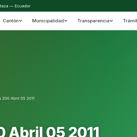
staza — Ecuador
Cantón
Municipalidad
Transparencia
Trámi
 del Cantón Mera
Cantón Mera · Pastaza · Llanganates y Amazoní
 200 Abril 05 2011
 Abril 05 2011