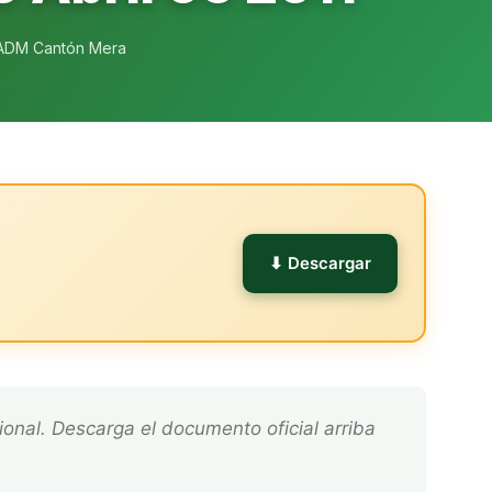
ADM Cantón Mera
l
⬇ Descargar