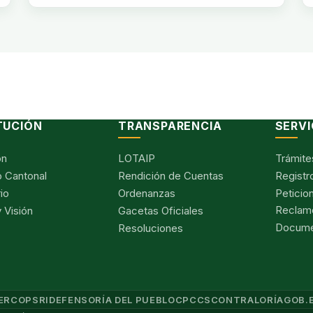
TUCIÓN
TRANSPARENCIA
SERVI
ón
LOTAIP
Trámite
 Cantonal
Rendición de Cuentas
Registr
io
Ordenanzas
Peticio
Reclam
 Visión
Gacetas Oficiales
Documen
Resoluciones
ERCOP
SRI
DEFENSORÍA DEL PUEBLO
CPCCS
CONTRALORÍA
GOB.