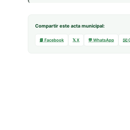
Compartir este acta municipal:
📘 Facebook
𝕏 X
💬 WhatsApp
✉️ 