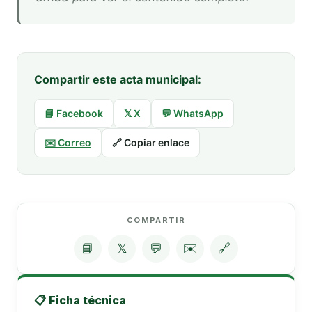
Compartir este acta municipal:
📘 Facebook
𝕏 X
💬 WhatsApp
✉️ Correo
🔗 Copiar enlace
COMPARTIR
📘
𝕏
💬
✉️
🔗
📋 Ficha técnica