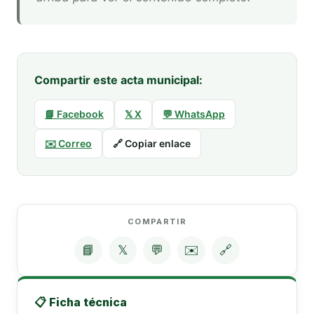
Compartir este acta municipal:
📘 Facebook
𝕏 X
💬 WhatsApp
✉️ Correo
🔗 Copiar enlace
COMPARTIR
📘
𝕏
💬
✉️
🔗
📋 Ficha técnica