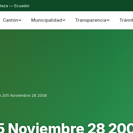
staza — Ecuador
Cantón
Municipalidad
Transparencia
Trámi
 del Cantón Mera
Cantón Mera · Pastaza · Llanganates y Amazoní
a 205 Noviembre 28 2008
5 Noviembre 28 20