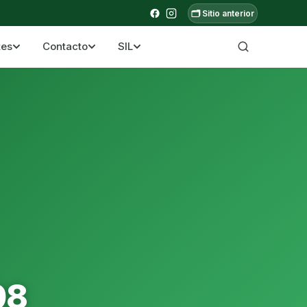
🗂️ Sitio anterior
tes
Contacto
SIL
a ecuatoriana
08