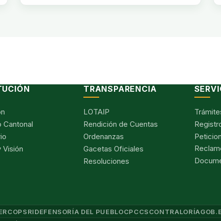
TUCIÓN
TRANSPARENCIA
SERVI
ón
LOTAIP
Trámite
 Cantonal
Rendición de Cuentas
Registr
io
Ordenanzas
Peticio
Reclam
 Visión
Gacetas Oficiales
Documen
Resoluciones
ERCOP
SRI
DEFENSORÍA DEL PUEBLO
CPCCS
CONTRALORÍA
GOB.