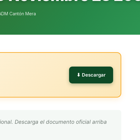
ADM Cantón Mera
l
⬇ Descargar