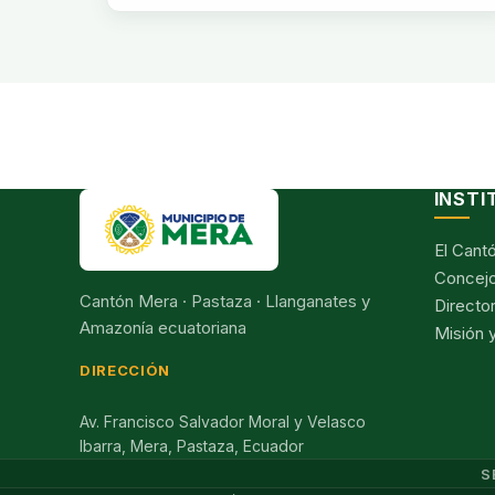
INSTI
El Cant
Concejo
Cantón Mera · Pastaza · Llanganates y
Director
Amazonía ecuatoriana
Misión y
DIRECCIÓN
Av. Francisco Salvador Moral y Velasco
Ibarra, Mera, Pastaza, Ecuador
S