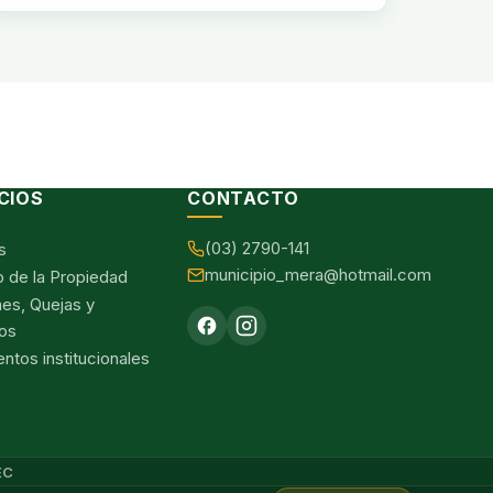
CIOS
CONTACTO
(03) 2790-141
s
municipio_mera@hotmail.com
o de la Propiedad
nes, Quejas y
os
tos institucionales
EC