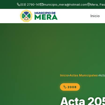
(03) 2790-141
municipio_mera@hotmail.com
Mera, Pa
Inicio
Gobierno Autónomo Descentralizado Municipal
Inicio
›
Actas Municipales
›
Act
🏷️ 2008
Acta 20