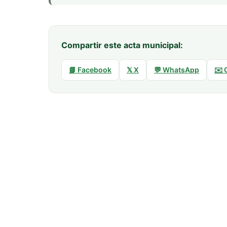
Compartir este acta municipal:
📘 Facebook
𝕏 X
💬 WhatsApp
✉️ 