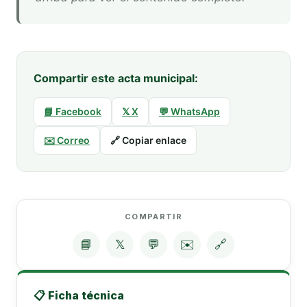
Compartir este acta municipal:
📘 Facebook
𝕏 X
💬 WhatsApp
✉️ Correo
🔗 Copiar enlace
COMPARTIR
📘
𝕏
💬
✉️
🔗
📋 Ficha técnica