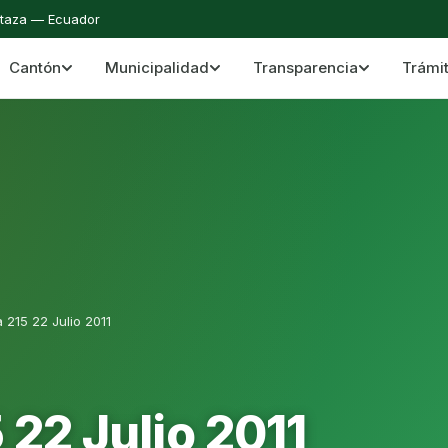
staza — Ecuador
Cantón
Municipalidad
Transparencia
Trámi
 del Cantón Mera
Cantón Mera · Pastaza · Llanganates y Amazoní
 215 22 Julio 2011
 22 Julio 2011