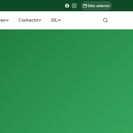
🗂️ Sitio anterior
tes
Contacto
SIL
a ecuatoriana