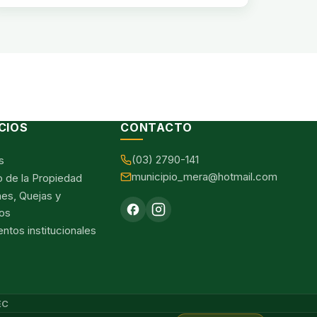
CIOS
CONTACTO
(03) 2790-141
s
municipio_mera@hotmail.com
o de la Propiedad
nes, Quejas y
os
tos institucionales
EC