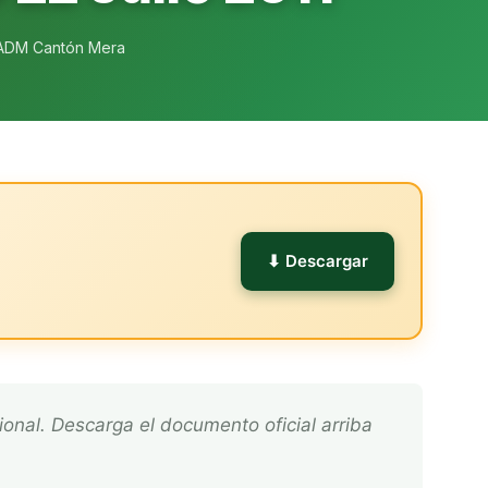
ADM Cantón Mera
l
⬇ Descargar