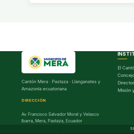
INSTI
El Cant
Concejo
Cantón Mera · Pastaza · Llanganates y
Director
Amazonía ecuatoriana
Misión y
DIRECCIÓN
Av. Francisco Salvador Moral y Velasco
Ibarra, Mera, Pastaza, Ecuador
S