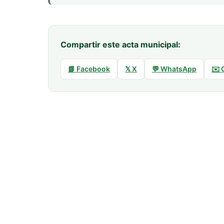
Compartir este acta municipal:
📘 Facebook
𝕏 X
💬 WhatsApp
✉️ 