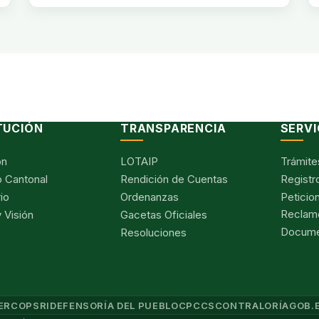
TUCIÓN
TRANSPARENCIA
SERVI
ón
LOTAIP
Trámite
 Cantonal
Rendición de Cuentas
Registr
io
Ordenanzas
Peticio
Reclam
 Visión
Gacetas Oficiales
Documen
Resoluciones
ERCOP
SRI
DEFENSORÍA DEL PUEBLO
CPCCS
CONTRALORÍA
GOB.