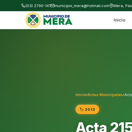
(03) 2790-141
municipio_mera@hotmail.com
Mera, Pa
Inicio
Gobierno Autónomo Descentralizado Municipal
Inicio
›
Actas Municipales
›
Acta
🏷️ 2013
Acta 215