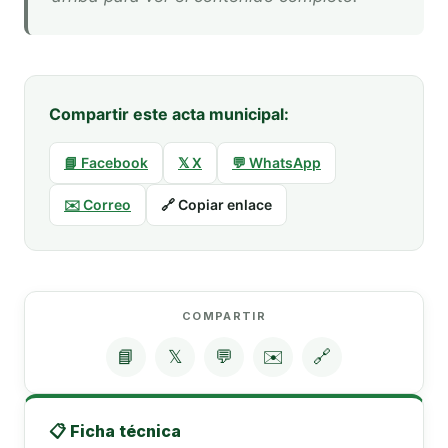
Compartir este acta municipal:
📘 Facebook
𝕏 X
💬 WhatsApp
✉️ Correo
🔗 Copiar enlace
COMPARTIR
📘
𝕏
💬
✉️
🔗
📋 Ficha técnica