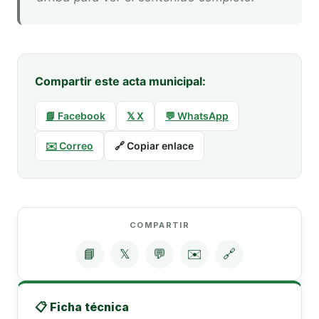
Compartir este acta municipal:
📘 Facebook
𝕏 X
💬 WhatsApp
✉️ Correo
🔗 Copiar enlace
COMPARTIR
📘
𝕏
💬
✉️
🔗
📋 Ficha técnica