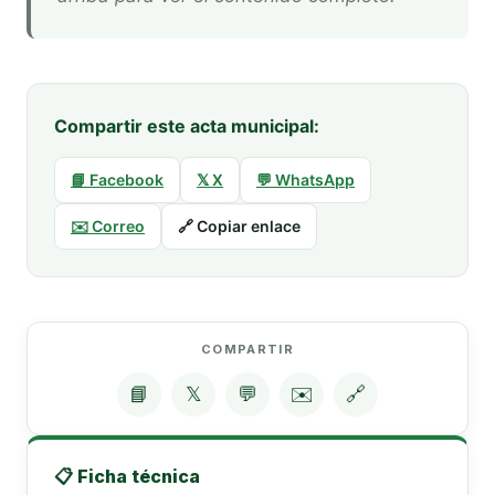
Compartir este acta municipal:
📘 Facebook
𝕏 X
💬 WhatsApp
✉️ Correo
🔗 Copiar enlace
COMPARTIR
📘
𝕏
💬
✉️
🔗
📋 Ficha técnica