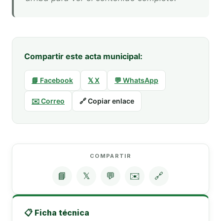
Compartir este acta municipal:
📘 Facebook
𝕏 X
💬 WhatsApp
✉️ Correo
🔗 Copiar enlace
COMPARTIR
📘
𝕏
💬
✉️
🔗
📋 Ficha técnica