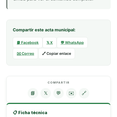
Compartir este acta municipal:
📘 Facebook
𝕏 X
💬 WhatsApp
✉️ Correo
🔗 Copiar enlace
COMPARTIR
📘
𝕏
💬
✉️
🔗
📋 Ficha técnica