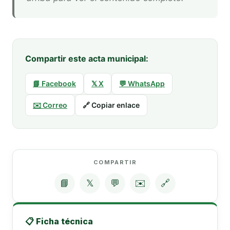
Compartir este acta municipal:
📘 Facebook
𝕏 X
💬 WhatsApp
✉️ Correo
🔗 Copiar enlace
COMPARTIR
📘
𝕏
💬
✉️
🔗
📋 Ficha técnica