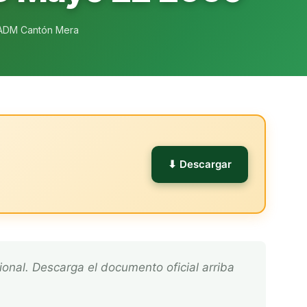
ADM Cantón Mera
l
⬇ Descargar