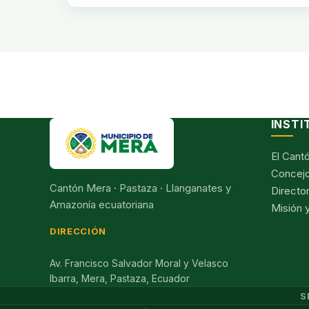
INSTI
El Cant
Concejo
Cantón Mera · Pastaza · Llanganates y
Director
Amazonía ecuatoriana
Misión y
DIRECCIÓN
Av. Francisco Salvador Moral y Velasco
Ibarra, Mera, Pastaza, Ecuador
S