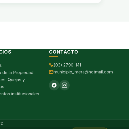
CIOS
CONTACTO
(03) 2790-141
s
municipio_mera@hotmail.com
o de la Propiedad
nes, Quejas y
os
tos institucionales
EC