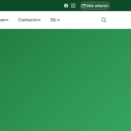
🗂️ Sitio anterior
tes
Contacto
SIL
a ecuatoriana