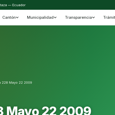
staza — Ecuador
Cantón
Municipalidad
Transparencia
Trámi
 del Cantón Mera
Cantón Mera · Pastaza · Llanganates y Amazoní
a 228 Mayo 22 2009
8 Mayo 22 2009