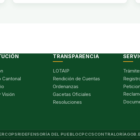
TUCIÓN
TRANSPARENCIA
SERVI
ón
LOTAIP
Trámite
 Cantonal
Rendición de Cuentas
Registr
io
Ordenanzas
Peticio
Reclam
 Visión
Gacetas Oficiales
Documen
Resoluciones
ERCOP
SRI
DEFENSORÍA DEL PUEBLO
CPCCS
CONTRALORÍA
GOB.