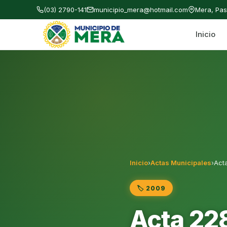
(03) 2790-141
municipio_mera@hotmail.com
Mera, Pa
Inicio
Gobierno Autónomo Descentralizado Municipal
Inicio
›
Actas Municipales
›
Act
🏷️ 2009
Acta 22