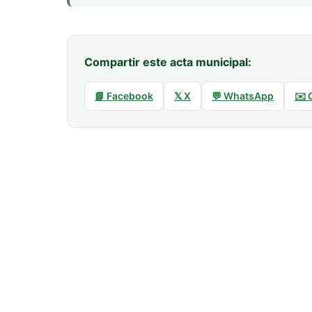
Compartir este acta municipal:
📘 Facebook
𝕏 X
💬 WhatsApp
✉️ 