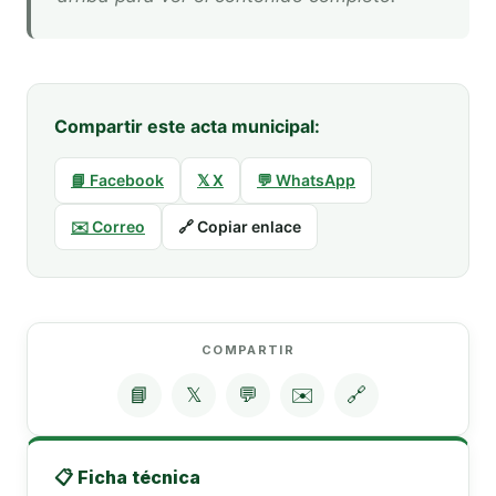
Compartir este acta municipal:
📘 Facebook
𝕏 X
💬 WhatsApp
✉️ Correo
🔗 Copiar enlace
COMPARTIR
📘
𝕏
💬
✉️
🔗
📋 Ficha técnica