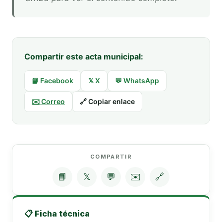
Compartir este acta municipal:
📘 Facebook
𝕏 X
💬 WhatsApp
✉️ Correo
🔗 Copiar enlace
COMPARTIR
📘
𝕏
💬
✉️
🔗
📋 Ficha técnica