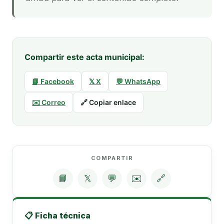
Compartir este acta municipal:
📘 Facebook
𝕏 X
💬 WhatsApp
✉️ Correo
🔗 Copiar enlace
COMPARTIR
📘
𝕏
💬
✉️
🔗
📋 Ficha técnica