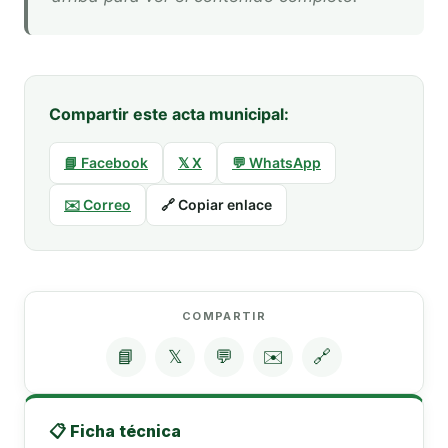
Compartir este acta municipal:
📘 Facebook
𝕏 X
💬 WhatsApp
✉️ Correo
🔗 Copiar enlace
COMPARTIR
📘
𝕏
💬
✉️
🔗
📋 Ficha técnica