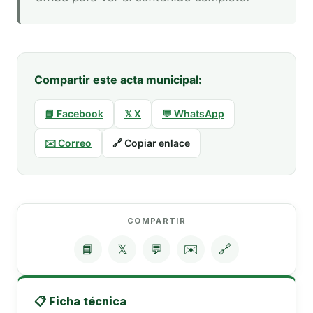
Compartir este acta municipal:
📘 Facebook
𝕏 X
💬 WhatsApp
✉️ Correo
🔗 Copiar enlace
COMPARTIR
📘
𝕏
💬
✉️
🔗
📋 Ficha técnica