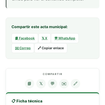
Compartir este acta municipal:
📘 Facebook
𝕏 X
💬 WhatsApp
✉️ Correo
🔗 Copiar enlace
COMPARTIR
📘
𝕏
💬
✉️
🔗
📋 Ficha técnica