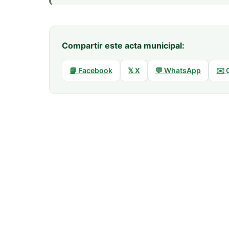
Compartir este acta municipal:
📘 Facebook
𝕏 X
💬 WhatsApp
✉️ 