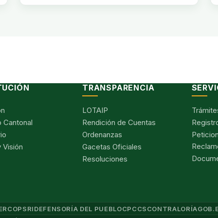
TUCIÓN
TRANSPARENCIA
SERVI
ón
LOTAIP
Trámite
 Cantonal
Rendición de Cuentas
Registr
io
Ordenanzas
Peticio
Reclam
 Visión
Gacetas Oficiales
Documen
Resoluciones
ERCOP
SRI
DEFENSORÍA DEL PUEBLO
CPCCS
CONTRALORÍA
GOB.