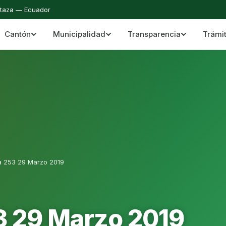
staza — Ecuador
Cantón
Municipalidad
Transparencia
Trámi
 del Cantón Mera
Cantón Mera · Pastaza · Llanganates y Amazoní
a 253 29 Marzo 2019
3 29 Marzo 2019