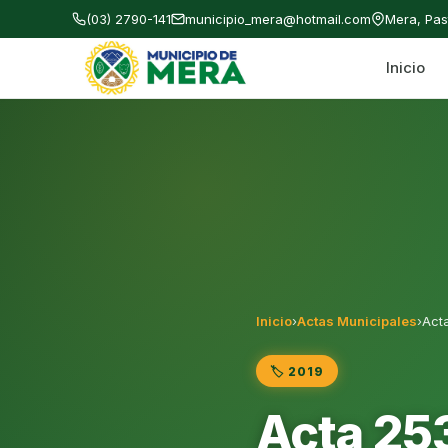
(03) 2790-141
municipio_mera@hotmail.com
Mera, Pa
Inicio
Gobierno Autónomo Descentralizado Municipal
Inicio
›
Actas Municipales
›
Act
🏷️ 2019
Acta 25