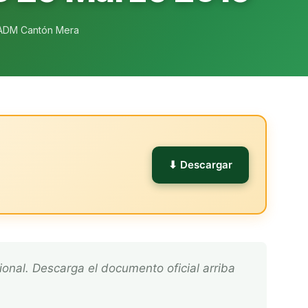
ADM Cantón Mera
l
⬇ Descargar