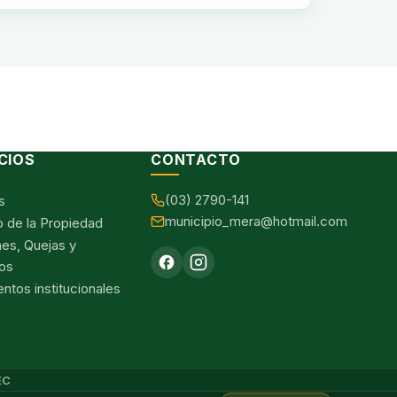
CIOS
CONTACTO
(03) 2790-141
s
municipio_mera@hotmail.com
o de la Propiedad
nes, Quejas y
os
tos institucionales
EC