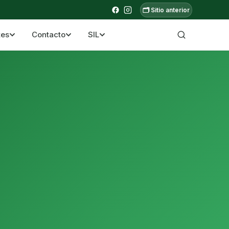
🗂️ Sitio anterior
tes
Contacto
SIL
a ecuatoriana