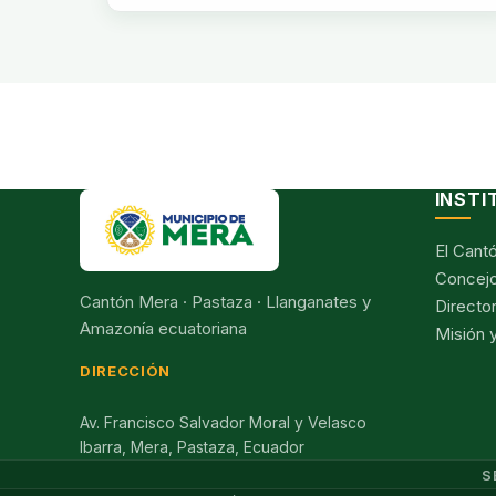
INSTI
El Cant
Concejo
Cantón Mera · Pastaza · Llanganates y
Director
Amazonía ecuatoriana
Misión y
DIRECCIÓN
Av. Francisco Salvador Moral y Velasco
Ibarra, Mera, Pastaza, Ecuador
S