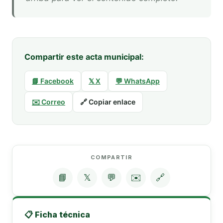
Compartir este acta municipal:
📘 Facebook
𝕏 X
💬 WhatsApp
✉️ Correo
🔗 Copiar enlace
COMPARTIR
📘
𝕏
💬
✉️
🔗
📋 Ficha técnica