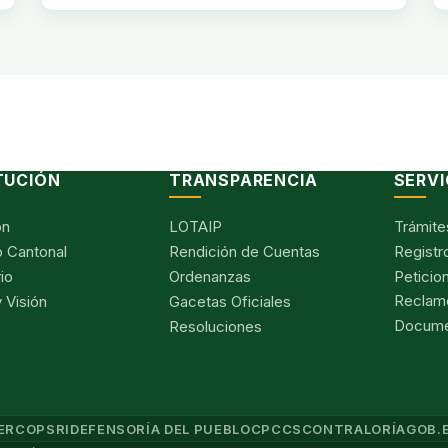
TUCIÓN
TRANSPARENCIA
SERVI
ón
LOTAIP
Trámite
 Cantonal
Rendición de Cuentas
Registr
io
Ordenanzas
Peticio
Reclam
 Visión
Gacetas Oficiales
Documen
Resoluciones
ERCOP
SRI
DEFENSORÍA DEL PUEBLO
CPCCS
CONTRALORÍA
GOB.