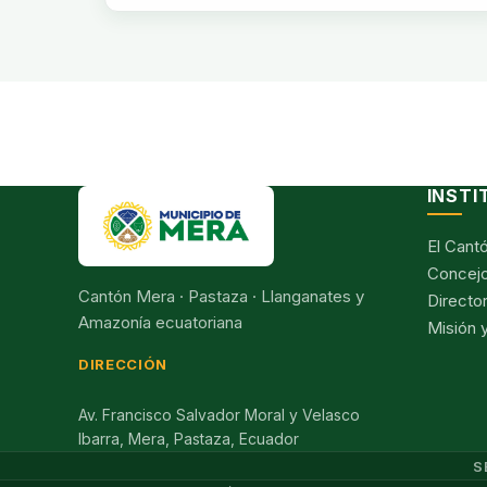
INSTI
El Cant
Concejo
Cantón Mera · Pastaza · Llanganates y
Director
Amazonía ecuatoriana
Misión y
DIRECCIÓN
Av. Francisco Salvador Moral y Velasco
Ibarra, Mera, Pastaza, Ecuador
S