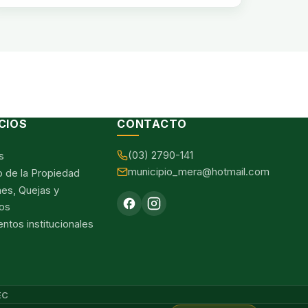
CIOS
CONTACTO
(03) 2790-141
s
municipio_mera@hotmail.com
o de la Propiedad
nes, Quejas y
os
tos institucionales
EC