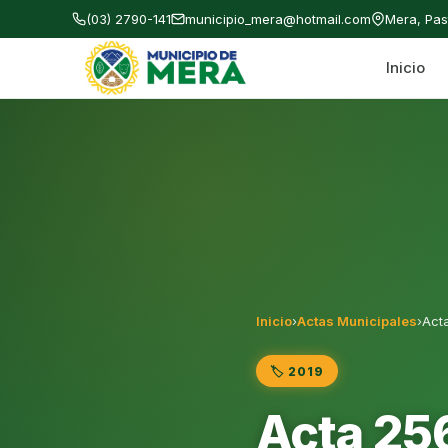
(03) 2790-141
municipio_mera@hotmail.com
Mera, Pa
Inicio
Gobierno Autónomo Descentralizado Municipal
Inicio
›
Actas Municipales
›
Acta
🏷️ 2019
Acta 256