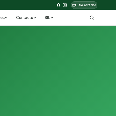
🗂️ Sitio anterior
tes
Contacto
SIL
a ecuatoriana