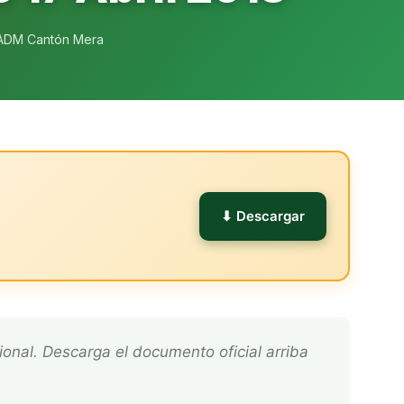
ADM Cantón Mera
l
⬇ Descargar