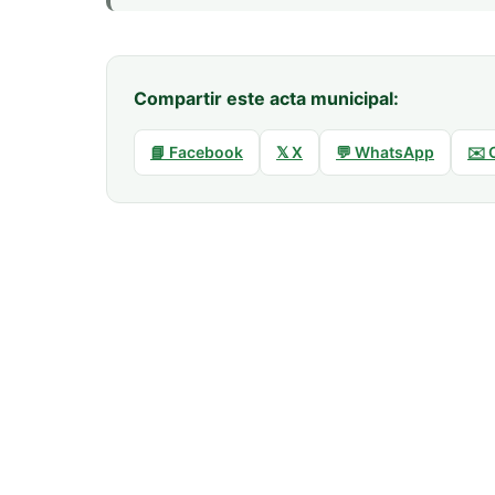
Compartir este acta municipal:
📘 Facebook
𝕏 X
💬 WhatsApp
✉️ 