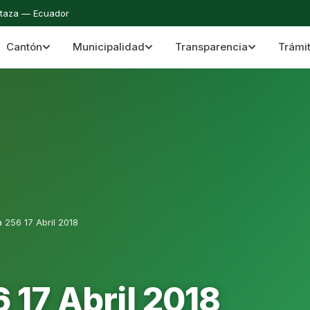
staza — Ecuador
Cantón
Municipalidad
Transparencia
Trámi
 del Cantón Mera
Cantón Mera · Pastaza · Llanganates y Amazoní
 256 17 Abril 2018
 17 Abril 2018