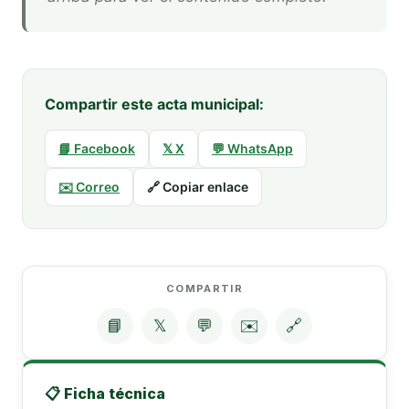
Compartir este acta municipal:
📘 Facebook
𝕏 X
💬 WhatsApp
✉️ Correo
🔗 Copiar enlace
COMPARTIR
📘
𝕏
💬
✉️
🔗
📋 Ficha técnica