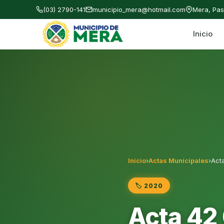
(03) 2790-141
municipio_mera@hotmail.com
Mera, Pa
Inicio
Gobierno Autónomo Descentralizado Municipal
Inicio
›
Actas Municipales
›
Act
🏷️ 2020
Acta 42