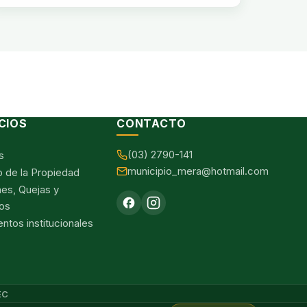
CIOS
CONTACTO
(03) 2790-141
s
municipio_mera@hotmail.com
o de la Propiedad
nes, Quejas y
os
tos institucionales
EC