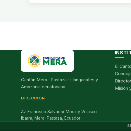
INSTI
El Cant
Concejo
Cantón Mera · Pastaza · Llanganates y
Director
Amazonía ecuatoriana
Misión y
DIRECCIÓN
Av. Francisco Salvador Moral y Velasco
Ibarra, Mera, Pastaza, Ecuador
S