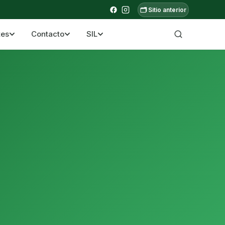
🗂️ Sitio anterior
tes
Contacto
SIL
a ecuatoriana