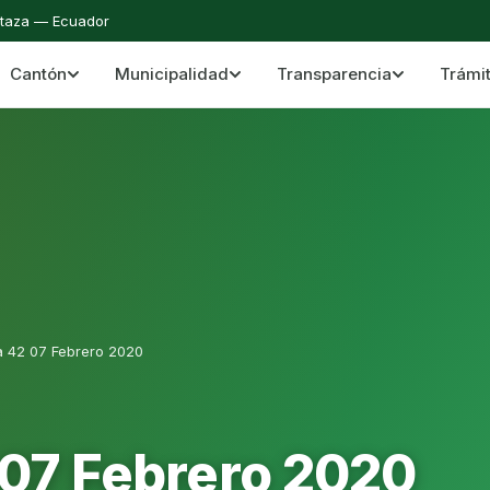
staza — Ecuador
Cantón
Municipalidad
Transparencia
Trámi
 del Cantón Mera
Cantón Mera · Pastaza · Llanganates y Amazoní
a 42 07 Febrero 2020
 07 Febrero 2020