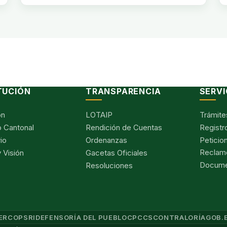
TUCIÓN
TRANSPARENCIA
SERVI
ón
LOTAIP
Trámite
 Cantonal
Rendición de Cuentas
Registr
io
Ordenanzas
Peticio
Reclam
 Visión
Gacetas Oficiales
Documen
Resoluciones
ERCOP
SRI
DEFENSORÍA DEL PUEBLO
CPCCS
CONTRALORÍA
GOB.