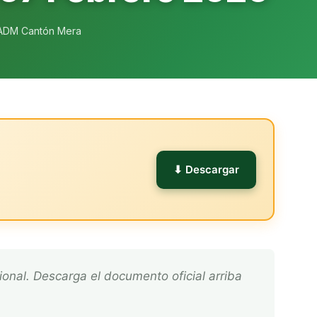
ADM Cantón Mera
l
⬇ Descargar