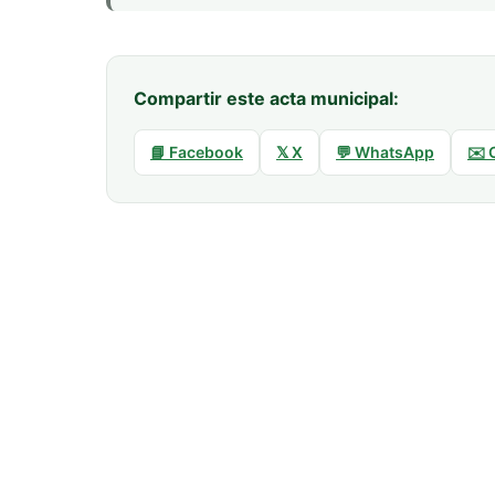
Compartir este acta municipal:
📘 Facebook
𝕏 X
💬 WhatsApp
✉️ 