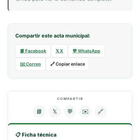
Compartir este acta municipal:
📘 Facebook
𝕏 X
💬 WhatsApp
✉️ Correo
🔗 Copiar enlace
COMPARTIR
📘
𝕏
💬
✉️
🔗
📋 Ficha técnica