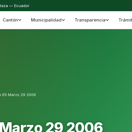
staza — Ecuador
Cantón
Municipalidad
Transparencia
Trámi
 del Cantón Mera
Cantón Mera · Pastaza · Llanganates y Amazoní
a 65 Marzo 29 2006
 Marzo 29 2006