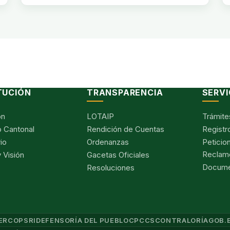
TUCIÓN
TRANSPARENCIA
SERVI
ón
LOTAIP
Trámite
 Cantonal
Rendición de Cuentas
Registr
io
Ordenanzas
Peticio
Reclam
 Visión
Gacetas Oficiales
Documen
Resoluciones
ERCOP
SRI
DEFENSORÍA DEL PUEBLO
CPCCS
CONTRALORÍA
GOB.