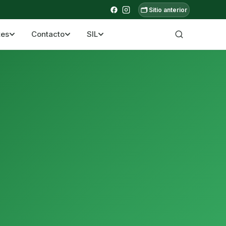
🗂️ Sitio anterior
tes
Contacto
SIL
a ecuatoriana