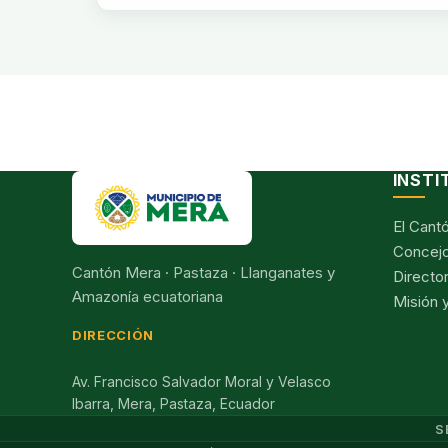
INSTI
El Cant
Concejo
Cantón Mera · Pastaza · Llanganates y
Director
Amazonía ecuatoriana
Misión y
DIRECCIÓN
Av. Francisco Salvador Moral y Velasco
Ibarra, Mera, Pastaza, Ecuador
S