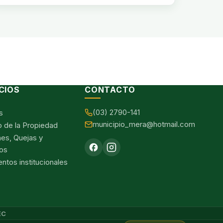
CIOS
CONTACTO
(03) 2790-141
s
municipio_mera@hotmail.com
o de la Propiedad
nes, Quejas y
os
tos institucionales
EC