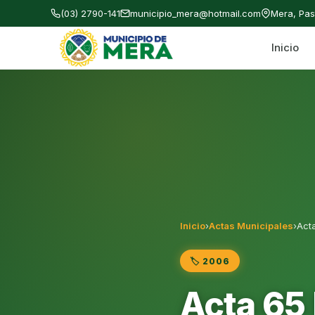
(03) 2790-141
municipio_mera@hotmail.com
Mera, Pa
Inicio
Gobierno Autónomo Descentralizado Municipal
Inicio
›
Actas Municipales
›
Act
🏷️ 2006
Acta 65