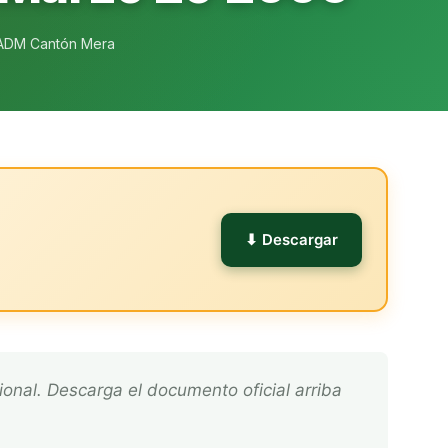
ADM Cantón Mera
l
⬇ Descargar