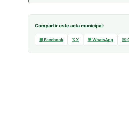
Compartir este acta municipal:
📘 Facebook
𝕏 X
💬 WhatsApp
✉️ 