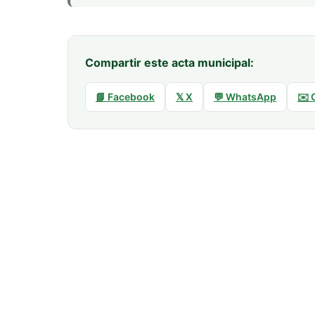
Compartir este acta municipal:
📘 Facebook
𝕏 X
💬 WhatsApp
✉️ 