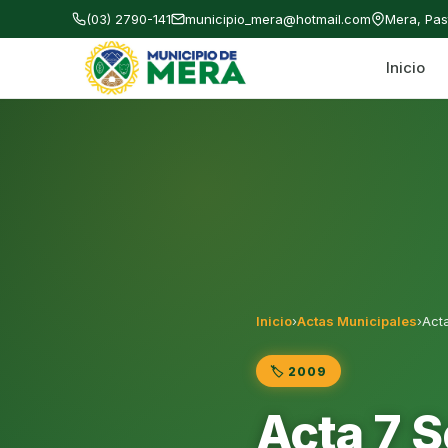
(03) 2790-141
municipio_mera@hotmail.com
Mera, Pa
Inicio
Gobierno Autónomo Descentralizado Municipal
Inicio
›
Actas Municipales
›
Act
🏷️ 2009
Acta 7 