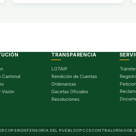
TUCIÓN
TRANSPARENCIA
SERVI
ón
LOTAIP
Trámite
 Cantonal
Rendición de Cuentas
Registr
io
Ordenanzas
Peticio
Reclam
 Visión
Gacetas Oficiales
Documen
Resoluciones
ERCOP
SRI
DEFENSORÍA DEL PUEBLO
CPCCS
CONTRALORÍA
GOB.