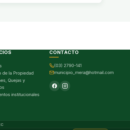
CIOS
CONTACTO
(03) 2790-141
s
municipio_mera@hotmail.com
o de la Propiedad
nes, Quejas y
os
tos institucionales
EC