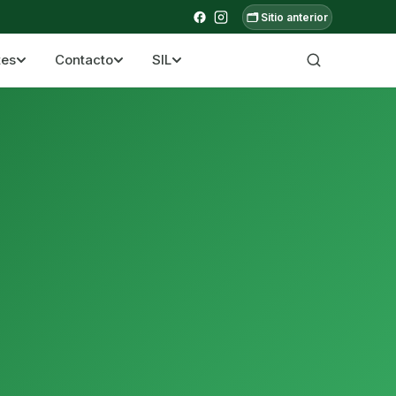
🗂️ Sitio anterior
tes
Contacto
SIL
a ecuatoriana