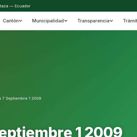
staza — Ecuador
Cantón
Municipalidad
Transparencia
Trámi
 del Cantón Mera
Cantón Mera · Pastaza · Llanganates y Amazoní
a 7 Septiembre 1 2009
Septiembre 1 2009