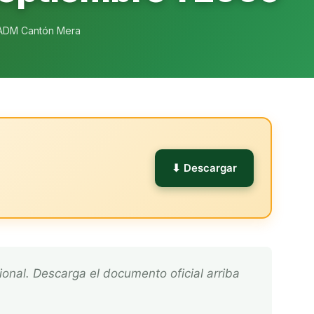
ADM Cantón Mera
l
⬇ Descargar