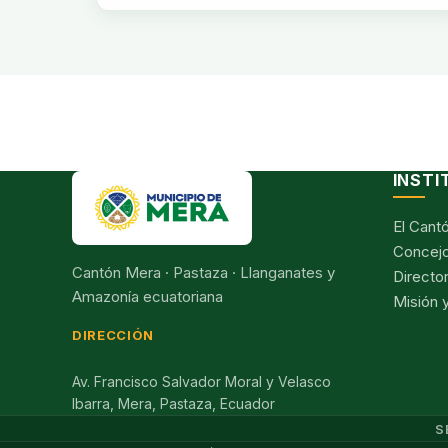
INSTI
El Cant
Concejo
Cantón Mera · Pastaza · Llanganates y
Director
Amazonía ecuatoriana
Misión y
DIRECCIÓN
Av. Francisco Salvador Moral y Velasco
Ibarra, Mera, Pastaza, Ecuador
S