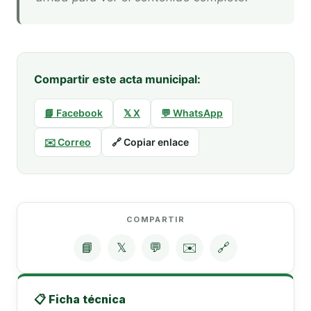
Compartir este acta municipal:
📘 Facebook
𝕏 X
💬 WhatsApp
✉️ Correo
🔗 Copiar enlace
COMPARTIR
📘
𝕏
💬
✉️
🔗
📋 Ficha técnica