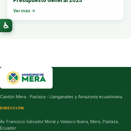
Presupuesto General 2025
Ver más →
♿
Cantón Mera · Pastaza · Llanganates y Amazonía ecuatoriana
DIRECCIÓN
Av. Francisco Salvador Moral y Velasco Ibarra, Mera, Pastaza,
Ecuador