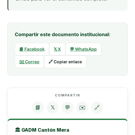
Compartir este documento institucional:
📘 Facebook
𝕏 X
💬 WhatsApp
✉️ Correo
🔗 Copiar enlace
COMPARTIR
📘
𝕏
💬
✉️
🔗
🏛️ GADM Cantón Mera