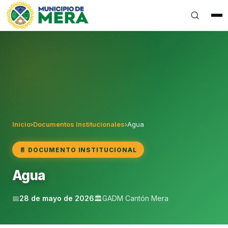
Gobierno Autónomo Descentralizado Municipal del Can
Inicio
›
Documentos Institucionales
›
Agua
📄 DOCUMENTO INSTITUCIONAL
Agua
📅
28 de mayo de 2026
🏛️
GADM Cantón Mera