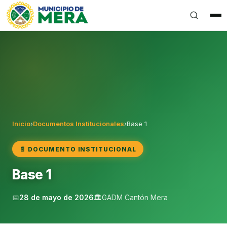
Gobierno Autónomo Descentralizado Municipal del Can
Inicio
›
Documentos Institucionales
›
Base 1
📄 DOCUMENTO INSTITUCIONAL
Base 1
📅
28 de mayo de 2026
🏛️
GADM Cantón Mera