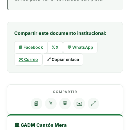
Compartir este documento institucional:
📘 Facebook
𝕏 X
💬 WhatsApp
✉️ Correo
🔗 Copiar enlace
COMPARTIR
📘
𝕏
💬
✉️
🔗
🏛️ GADM Cantón Mera