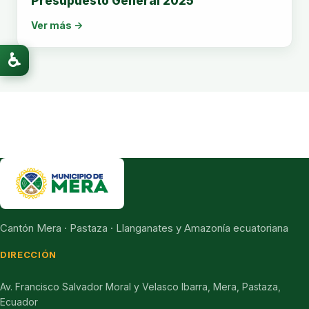
Presupuesto General 2025
Ver más →
♿
Cantón Mera · Pastaza · Llanganates y Amazonía ecuatoriana
DIRECCIÓN
Av. Francisco Salvador Moral y Velasco Ibarra, Mera, Pastaza,
Ecuador