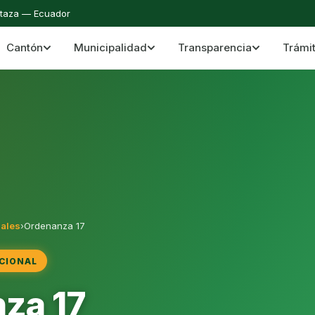
staza — Ecuador
Cantón
Municipalidad
Transparencia
Trámi
 del Cantón Mera
Cantón Mera · Pastaza · Llanganates y Amazoní
nales
›
Ordenanza 17
CIONAL
za 17