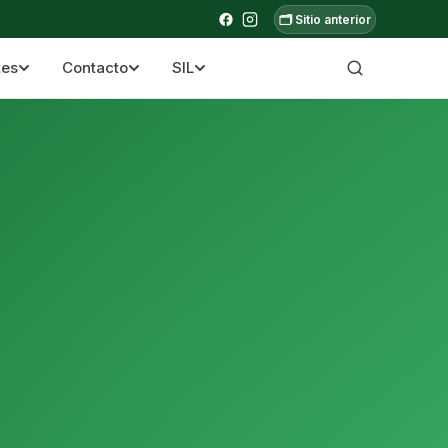
🗂️ Sitio anterior
tes
Contacto
SIL
a ecuatoriana