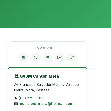
COMPARTIR
📘
𝕏
💬
✉️
🔗
🏛️ GADM Cantón Mera
Av. Francisco Salvador Moral y Velasco
Ibarra, Mera, Pastaza.
📞
(03) 279-5025
📧
municipio_mera@hotmail.com