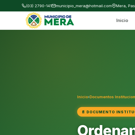
(03) 2790-141
municipio_mera@hotmail.com
Mera, Pa
Inicio
Gobierno Autónomo Descentralizado Municipal
Inicio
›
Documentos Institucio
📄 DOCUMENTO INSTITU
Ordenan