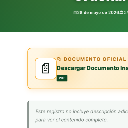
📅
28 de mayo de 2026
🏛️
G
📁 DOCUMENTO OFICIAL
📄
Descargar Documento Ins
PDF
Este registro no incluye descripción adicional. Descarga el documento oficial arriba
para ver el contenido completo.