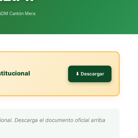
ADM Cantón Mera
titucional
⬇ Descargar