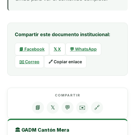
Compartir este documento institucional:
📘 Facebook
𝕏 X
💬 WhatsApp
✉️ Correo
🔗 Copiar enlace
COMPARTIR
📘
𝕏
💬
✉️
🔗
🏛️ GADM Cantón Mera