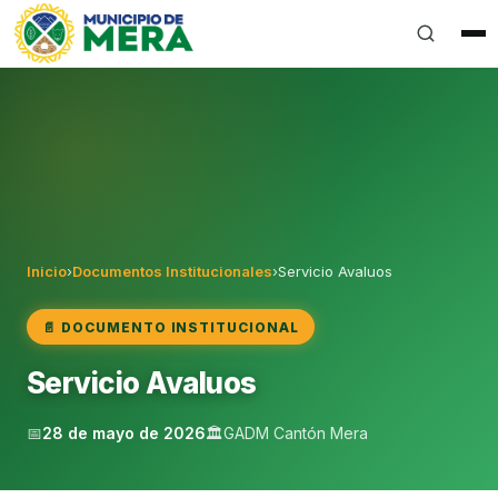
Gobierno Autónomo Descentralizado Municipal del Can
Inicio
›
Documentos Institucionales
›
Servicio Avaluos
📄 DOCUMENTO INSTITUCIONAL
Servicio Avaluos
📅
28 de mayo de 2026
🏛️
GADM Cantón Mera