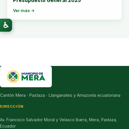
Presupuesto General 2025
Ver más →
♿
Cantón Mera · Pastaza · Llanganates y Amazonía ecuatoriana
DIRECCIÓN
Av. Francisco Salvador Moral y Velasco Ibarra, Mera, Pastaza,
Ecuador