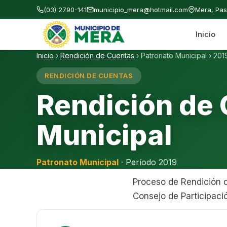
(03) 2790-141
municipio_mera@hotmail.com
Mera, Pa
Inicio
Gobierno Autónomo Descentralizado Municipal
Inicio
›
Rendición de Cuentas
›
Patronato Municipal
›
201
RENDICIÓN DE CUENTAS
Rendición de
Municipal
Patronato Municipal
· Período 2019
Proceso de Rendición d
Consejo de Participaci