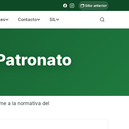
🗂️ Sitio anterior
tes
Contacto
SIL
a ecuatoriana
Patronato
me a la normativa del