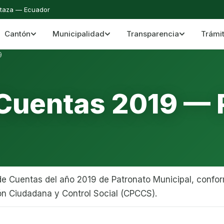
staza — Ecuador
Cantón
Municipalidad
Transparencia
Trámi
 del Cantón Mera
Cantón Mera · Pastaza · Llanganates y Amazoní
9
 Cuentas 2019 — 
e Cuentas del año 2019 de Patronato Municipal, confor
ón Ciudadana y Control Social (CPCCS).