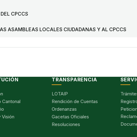
 DEL CPCCS
LAS ASAMBLEAS LOCALES CIUDADANAS Y AL CPCCS
TUCIÓN
TRANSPARENCIA
SERVI
ón
LOTAIP
Trámite
 Cantonal
Rendición de Cuentas
Registr
io
Ordenanzas
Peticio
Reclam
 Visión
Gacetas Oficiales
Documen
Resoluciones