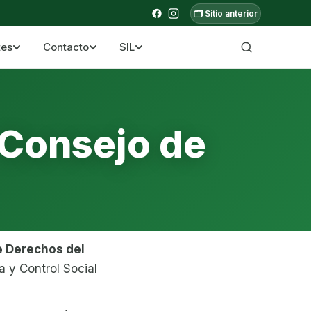
🗂️ Sitio anterior
tes
Contacto
SIL
a ecuatoriana
 Consejo de
e Derechos del
a y Control Social