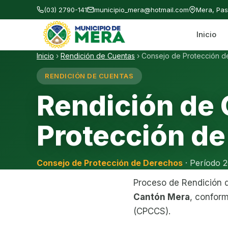
(03) 2790-141
municipio_mera@hotmail.com
Mera, Pa
Inicio
Gobierno Autónomo Descentralizado Municipal
Inicio
›
Rendición de Cuentas
›
Consejo de Protección 
RENDICIÓN DE CUENTAS
Rendición de
Protección d
Consejo de Protección de Derechos
· Período 
Proceso de Rendición 
Cantón Mera
, conform
(CPCCS).