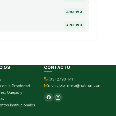
ARCHIVO
ARCHIVO
CIOS
CONTACTO
(03) 2790-141
s
municipio_mera@hotmail.com
o de la Propiedad
nes, Quejas y
os
tos institucionales