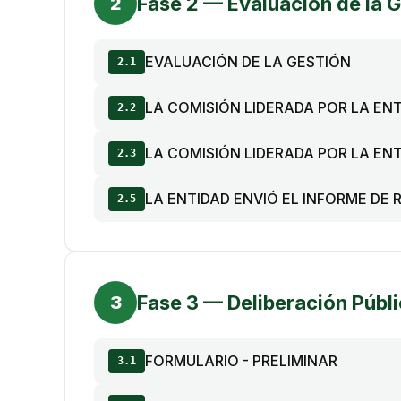
Fase 2 — Evaluación de la G
2
EVALUACIÓN DE LA GESTIÓN
2.1
LA COMISIÓN LIDERADA POR LA EN
2.2
LA COMISIÓN LIDERADA POR LA EN
2.3
LA ENTIDAD ENVIÓ EL INFORME DE 
2.5
Fase 3 — Deliberación Públ
3
FORMULARIO - PRELIMINAR
3.1