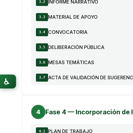
INFORME NARRATIVO
3.2
MATERIAL DE APOYO
3.3
CONVOCATORIA
3.4
DELIBERACIÓN PÚBLICA
3.5
MESAS TEMÁTICAS
3.6
ACTA DE VALIDACIÓN DE SUGEREN
3.7
♿
Fase 4 — Incorporación de 
4
PLAN DE TRABAJO
4.1