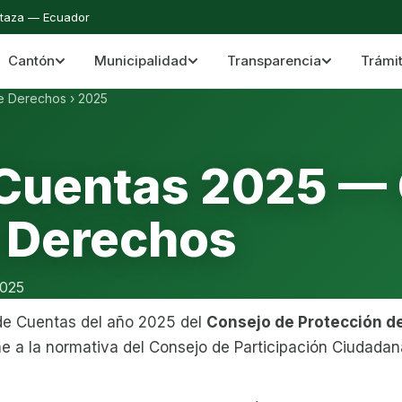
staza — Ecuador
Cantón
Municipalidad
Transparencia
Trámi
 del Cantón Mera
Cantón Mera · Pastaza · Llanganates y Amazoní
de Derechos
›
2025
 Cuentas 2025 —
e Derechos
2025
de Cuentas del año 2025 del
Consejo de Protección d
e a la normativa del Consejo de Participación Ciudadan