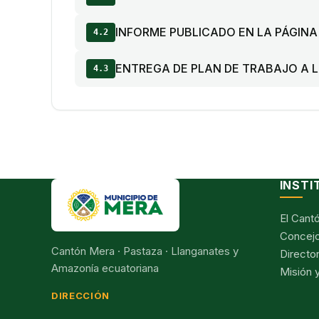
INFORME PUBLICADO EN LA PÁGINA
4.2
ENTREGA DE PLAN DE TRABAJO A 
4.3
INSTI
El Cant
Concejo
Cantón Mera · Pastaza · Llanganates y
Director
Amazonía ecuatoriana
Misión y
DIRECCIÓN