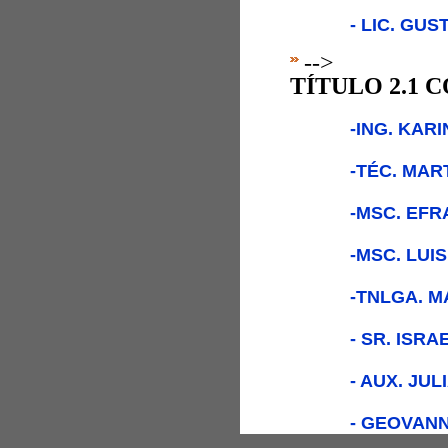
- LIC. GUS
-->
TÍTULO 2.1 
-ING. KAR
-TÉC. MA
-MSC. EFR
-MSC. LUI
-TNLGA. M
- SR. ISR
- AUX. JU
- GEOVANN