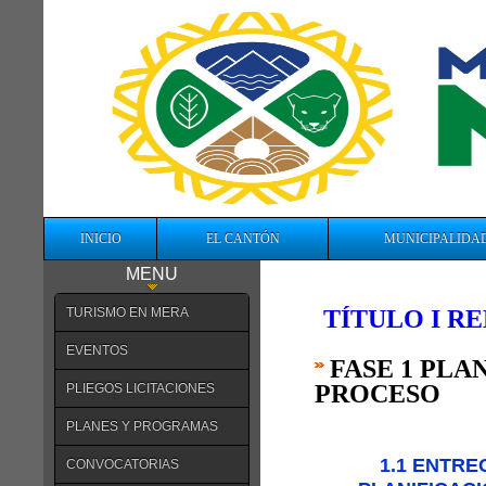
INICIO
EL CANTÓN
MUNICIPALIDA
MENU
TURISMO EN MERA
TÍTULO I R
EVENTOS
FASE 1 PLA
PROCESO
PLIEGOS LICITACIONES
PLANES Y PROGRAMAS
1.1 ENTRE
CONVOCATORIAS