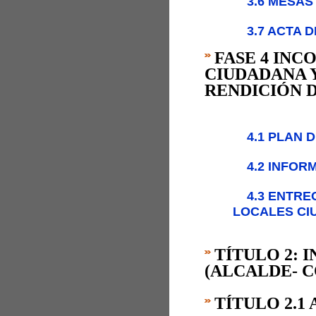
3.6 MESAS
3.7 ACTA 
FASE 4 INC
CIUDADANA 
RENDICIÓN D
4.1 PLAN 
4.2 INFOR
4.3 ENTRE
LOCALES CI
TÍTULO 2: 
(ALCALDE- C
TÍTULO 2.1