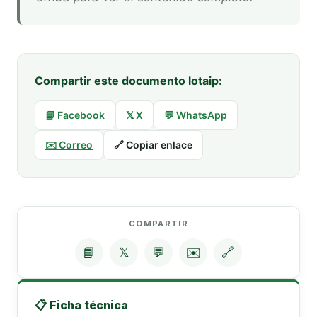
Compartir este documento lotaip:
📘 Facebook
𝕏 X
💬 WhatsApp
✉️ Correo
🔗 Copiar enlace
COMPARTIR
📘
𝕏
💬
✉️
🔗
📋 Ficha técnica