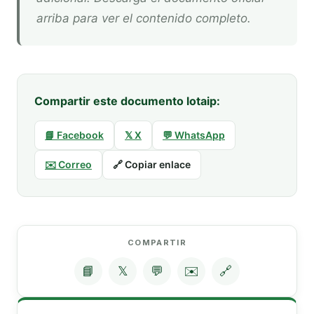
arriba para ver el contenido completo.
Compartir este documento lotaip:
📘 Facebook
𝕏 X
💬 WhatsApp
✉️ Correo
🔗 Copiar enlace
COMPARTIR
📘
𝕏
💬
✉️
🔗