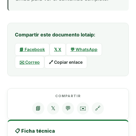
Compartir este documento lotaip:
📘 Facebook
𝕏 X
💬 WhatsApp
✉️ Correo
🔗 Copiar enlace
COMPARTIR
📘
𝕏
💬
✉️
🔗
📋 Ficha técnica