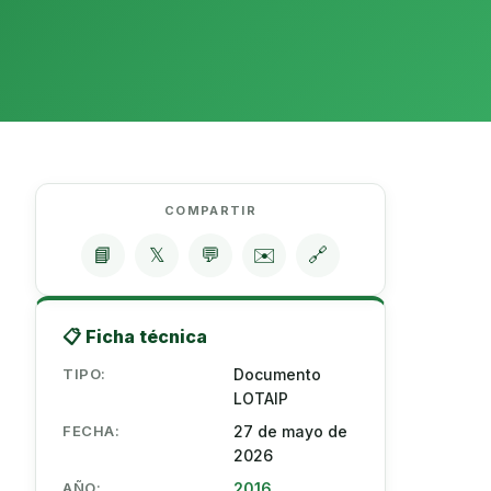
COMPARTIR
📘
𝕏
💬
✉️
🔗
📋 Ficha técnica
TIPO:
Documento
LOTAIP
FECHA:
27 de mayo de
2026
AÑO:
2016