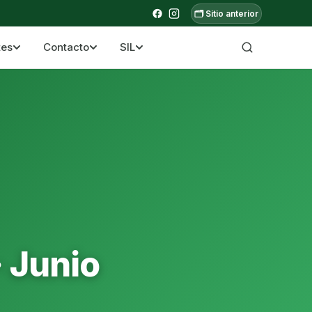
🗂️ Sitio anterior
tes
Contacto
SIL
a ecuatoriana
· Junio