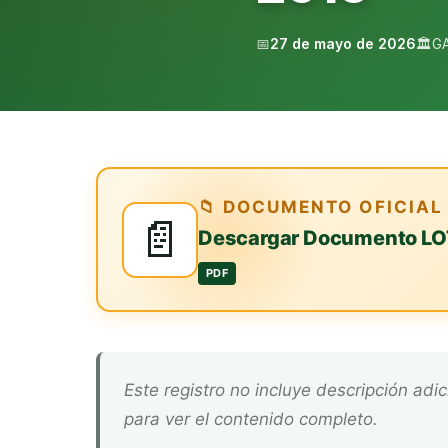
📅
27 de mayo de 2026
🏛️
G
📁 DOCUMENTO OFICIAL
📄
Descargar Documento LO
PDF
Este registro no incluye descripción adicional. Descarga el documento oficial arriba
para ver el contenido completo.