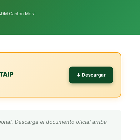
ADM Cantón Mera
TAIP
⬇ Descargar