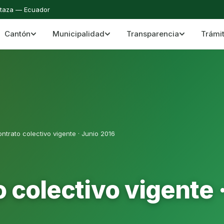
staza — Ecuador
Cantón
Municipalidad
Transparencia
Trámi
 del Cantón Mera
Cantón Mera · Pastaza · Llanganates y Amazoní
ntrato colectivo vigente · Junio 2016
 colectivo vigente 