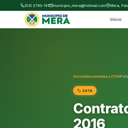
(03) 2790-141
municipio_mera@hotmail.com
Mera, Pa
Inicio
Gobierno Autónomo Descentralizado Municipal
Inicio
›
Documentos LOTAIP
›
Co
🏷️ 2016
Contrato
2016