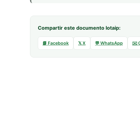
Compartir este documento lotaip:
📘 Facebook
𝕏 X
💬 WhatsApp
✉️ 