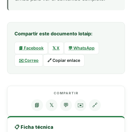
Compartir este documento lotaip:
📘 Facebook
𝕏 X
💬 WhatsApp
✉️ Correo
🔗 Copiar enlace
COMPARTIR
📘
𝕏
💬
✉️
🔗
📋 Ficha técnica