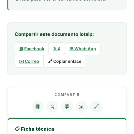
Compartir este documento lotaip:
📘 Facebook
𝕏 X
💬 WhatsApp
✉️ Correo
🔗 Copiar enlace
COMPARTIR
📘
𝕏
💬
✉️
🔗
📋 Ficha técnica