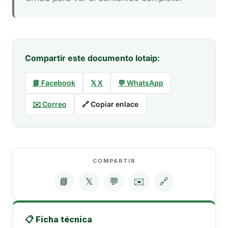
Compartir este documento lotaip:
📘 Facebook
𝕏 X
💬 WhatsApp
✉️ Correo
🔗 Copiar enlace
COMPARTIR
📘
𝕏
💬
✉️
🔗
📋 Ficha técnica