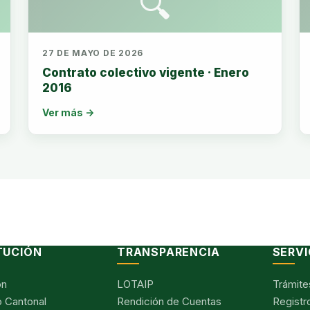
🔍
27 DE MAYO DE 2026
Contrato colectivo vigente · Enero
2016
Ver más →
TUCIÓN
TRANSPARENCIA
SERVI
ón
LOTAIP
Trámite
 Cantonal
Rendición de Cuentas
Registr