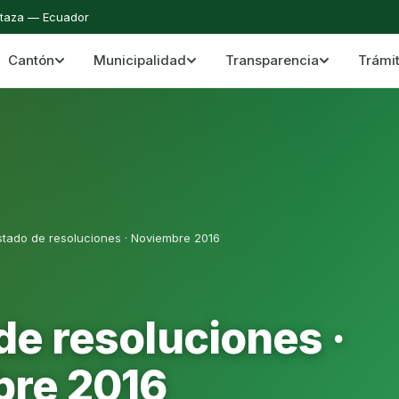
staza — Ecuador
Cantón
Municipalidad
Transparencia
Trámi
 del Cantón Mera
Cantón Mera · Pastaza · Llanganates y Amazoní
stado de resoluciones · Noviembre 2016
de resoluciones ·
re 2016