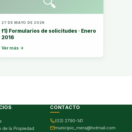
🔍
27 DE MAYO DE 2026
f1) Formularios de solicitudes · Enero
2016
Ver más →
CIOS
CONTACTO
(03) 2790-141
s
municipio_mera@hotmail.com
o de la Propiedad