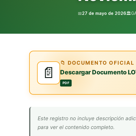
📅
27 de mayo de 2026
🏛️
G
📁 DOCUMENTO OFICIAL
📄
Descargar Documento LO
PDF
Este registro no incluye descripción adicional. Descarga el documento oficial arriba
para ver el contenido completo.