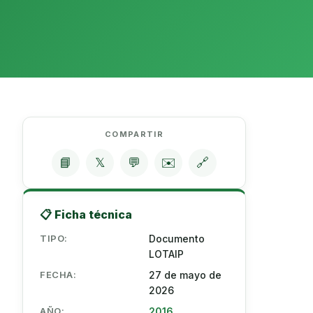
COMPARTIR
📘
𝕏
💬
✉️
🔗
📋 Ficha técnica
TIPO:
Documento
LOTAIP
FECHA:
27 de mayo de
2026
AÑO:
2016