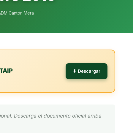
ADM Cantón Mera
TAIP
⬇ Descargar