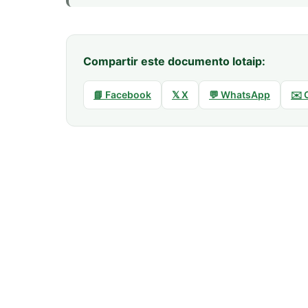
Compartir este documento lotaip:
📘 Facebook
𝕏 X
💬 WhatsApp
✉️ 