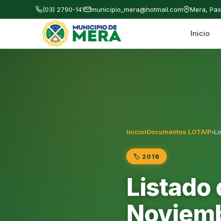
(03) 2790-141
municipio_mera@hotmail.com
Mera, Pa
Inicio
Gobierno Autónomo Descentralizado Municipal
Inicio
›
Documentos LOTAIP
›
Li
🏷️ 2016
Listado 
Noviemb