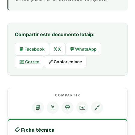
Compartir este documento lotaip:
📘 Facebook
𝕏 X
💬 WhatsApp
✉️ Correo
🔗 Copiar enlace
COMPARTIR
📘
𝕏
💬
✉️
🔗
📋 Ficha técnica