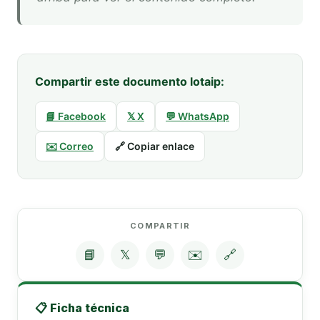
Compartir este documento lotaip:
📘 Facebook
𝕏 X
💬 WhatsApp
✉️ Correo
🔗 Copiar enlace
COMPARTIR
📘
𝕏
💬
✉️
🔗
📋 Ficha técnica