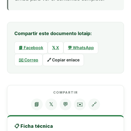
Compartir este documento lotaip:
📘 Facebook
𝕏 X
💬 WhatsApp
✉️ Correo
🔗 Copiar enlace
COMPARTIR
📘
𝕏
💬
✉️
🔗
📋 Ficha técnica