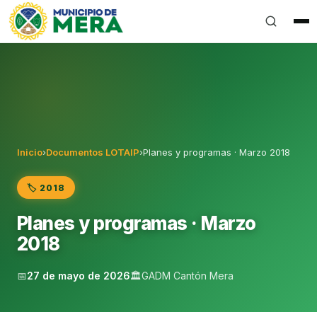
Gobierno Autónomo Descentralizado Municipal del Can
Inicio
›
Documentos LOTAIP
›
Planes y programas · Marzo 2018
🏷️ 2018
Planes y programas · Marzo
2018
📅
27 de mayo de 2026
🏛️
GADM Cantón Mera