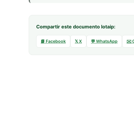
Compartir este documento lotaip:
📘 Facebook
𝕏 X
💬 WhatsApp
✉️ 