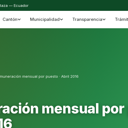
staza — Ecuador
Cantón
Municipalidad
Transparencia
Trámi
 del Cantón Mera
Cantón Mera · Pastaza · Llanganates y Amazoní
muneración mensual por puesto · Abril 2016
ación mensual por 
16