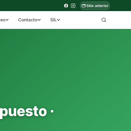
🗂️ Sitio anterior
tes
Contacto
SIL
a ecuatoriana
puesto ·