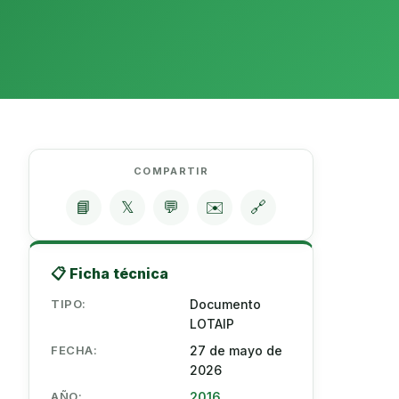
COMPARTIR
📘
𝕏
💬
✉️
🔗
📋 Ficha técnica
TIPO:
Documento
LOTAIP
FECHA:
27 de mayo de
2026
AÑO:
2016