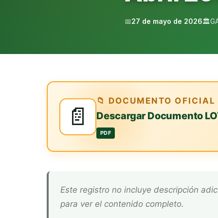
📅
27 de mayo de 2026
🏛️
G
📁 DOCUMENTO OFICIAL
📄
Descargar Documento LO
PDF
Este registro no incluye descripción adicional. Descarga el documento oficial arriba
para ver el contenido completo.