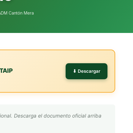
ADM Cantón Mera
TAIP
⬇ Descargar