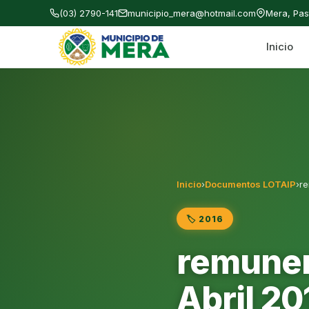
(03) 2790-141
municipio_mera@hotmail.com
Mera, Pa
Inicio
Gobierno Autónomo Descentralizado Municipal
Inicio
›
Documentos LOTAIP
›
re
🏷️ 2016
remuner
Abril 20