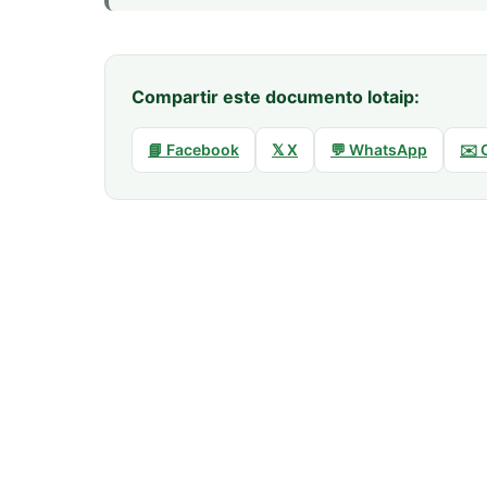
Compartir este documento lotaip:
📘 Facebook
𝕏 X
💬 WhatsApp
✉️ 