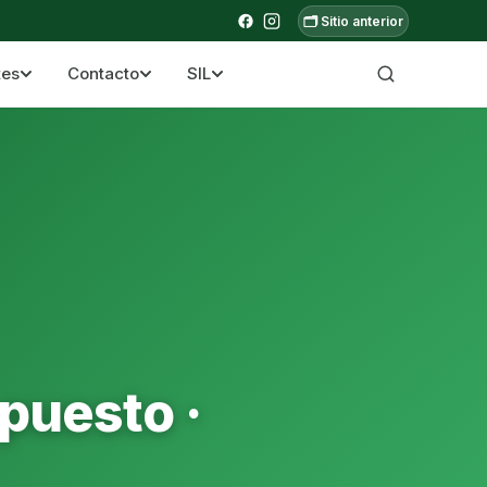
🗂️ Sitio anterior
tes
Contacto
SIL
a ecuatoriana
puesto ·