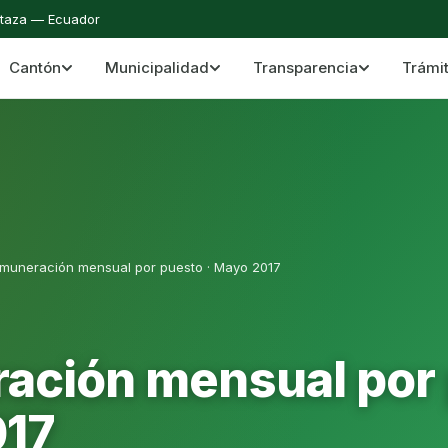
staza — Ecuador
Cantón
Municipalidad
Transparencia
Trámi
 del Cantón Mera
Cantón Mera · Pastaza · Llanganates y Amazoní
muneración mensual por puesto · Mayo 2017
ación mensual por 
017