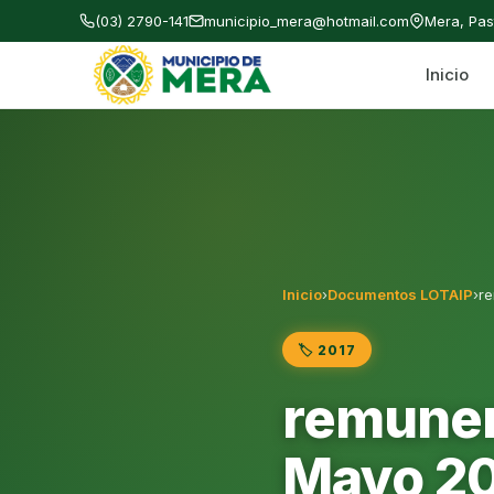
(03) 2790-141
municipio_mera@hotmail.com
Mera, Pa
Inicio
Gobierno Autónomo Descentralizado Municipal
Inicio
›
Documentos LOTAIP
›
re
🏷️ 2017
remuner
Mayo 2