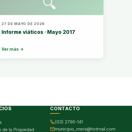
🔍
27 DE MAYO DE 2026
Informe viáticos · Mayo 2017
Ver más →
CIOS
CONTACTO
(03) 2790-141
s
municipio_mera@hotmail.com
o de la Propiedad