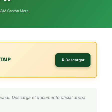
ADM Cantón Mera
TAIP
⬇ Descargar