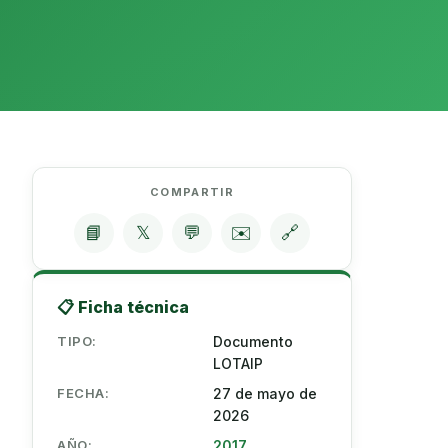
COMPARTIR
📘
𝕏
💬
✉️
🔗
📋 Ficha técnica
TIPO:
Documento
LOTAIP
FECHA:
27 de mayo de
2026
AÑO:
2017