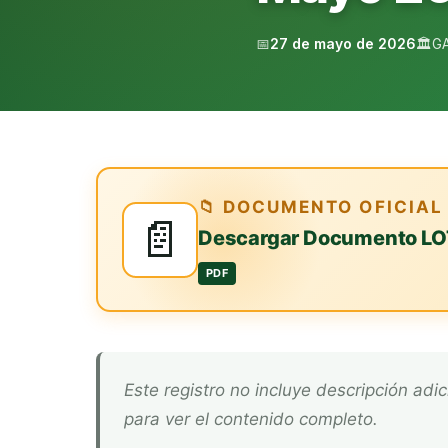
📅
27 de mayo de 2026
🏛️
G
📁 DOCUMENTO OFICIAL
📄
Descargar Documento LO
PDF
Este registro no incluye descripción adicional. Descarga el documento oficial arriba
para ver el contenido completo.