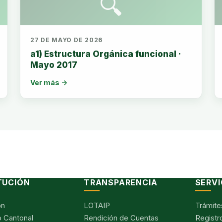
🔍
27 DE MAYO DE 2026
a1) Estructura Orgánica funcional ·
Mayo 2017
Ver más →
TUCIÓN
TRANSPARENCIA
SERVI
ón
LOTAIP
Trámite
 Cantonal
Rendición de Cuentas
Registr