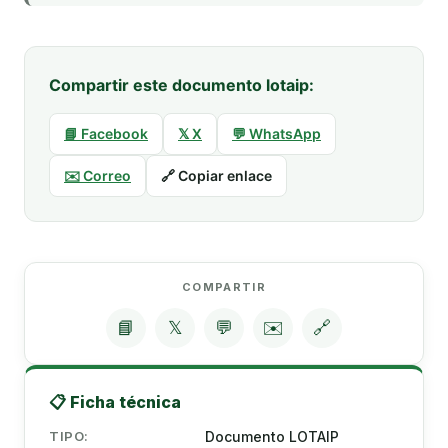
Compartir este documento lotaip:
📘 Facebook
𝕏 X
💬 WhatsApp
✉️ Correo
🔗 Copiar enlace
COMPARTIR
📘
𝕏
💬
✉️
🔗
📋 Ficha técnica
TIPO:
Documento LOTAIP